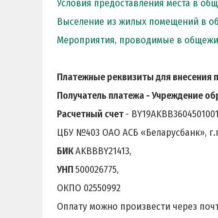
Условия предоставления места в об
Выселение из жилых помещений в о
Мероприятия, проводимые в общеж
Платежные реквизиты для внесения 
Получатель платежа -
Учреждение обр
Расчетный счет
- BY19AKBB360450100
ЦБУ №403 ОАО АСБ «Беларусбанк», г.
БИК
AKBBBY21413,
УНП
500026775,
ОКПО 02550992
Оплату можно произвести через почт