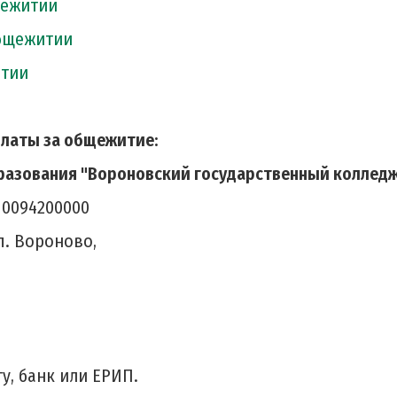
щежитии
бщежитии
итии
платы за общежитие:
азования "Вороновский государственный коллед
10094200000
п. Вороново,
у, банк или ЕРИП.